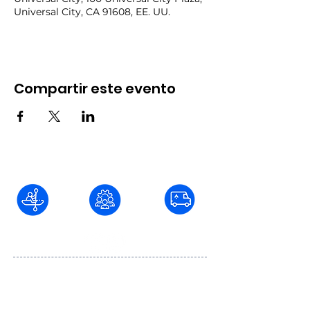
Universal City, CA 91608, EE. UU.
Compartir este evento
Blvd. Fundadores #736 Col. Juárez C.P.
22040, Tijuana, Baja California
baja@aventurar.mx