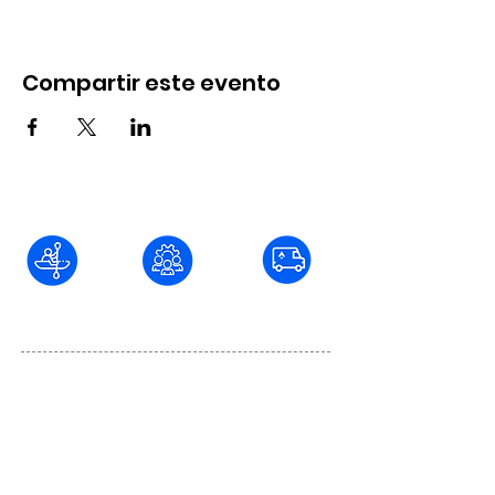
Compartir este evento
Blvd. Fundadores #736 Col. Juárez C.P.
22040, Tijuana, Baja California
baja@aventurar.mx
664
501 86 74