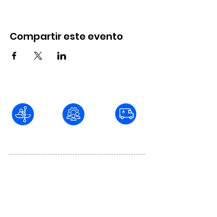
Compartir este evento
Blvd. Fundadores #736 Col. Juárez C.P.
22040, Tijuana, Baja California
baja@aventurar.mx
664
501 86 74