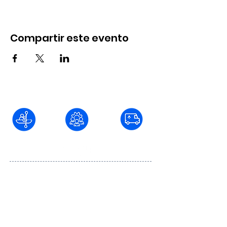
Compartir este evento
Blvd. Fundadores #736 Col. Juárez C.P.
22040, Tijuana, Baja California
baja@aventurar.mx
664
501 86 74