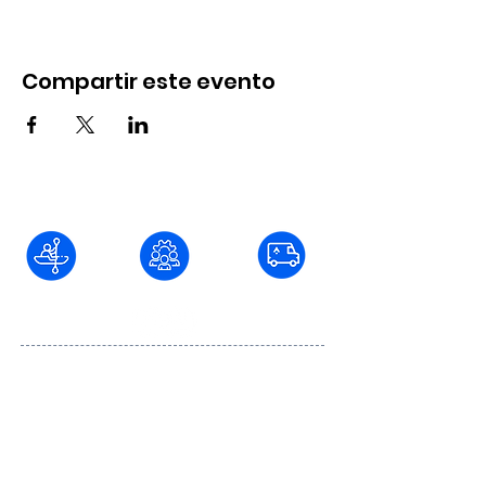
Compartir este evento
Blvd. Fundadores #736 Col. Juárez C.P.
22040, Tijuana, Baja California
baja@aventurar.mx
664
501 86 74