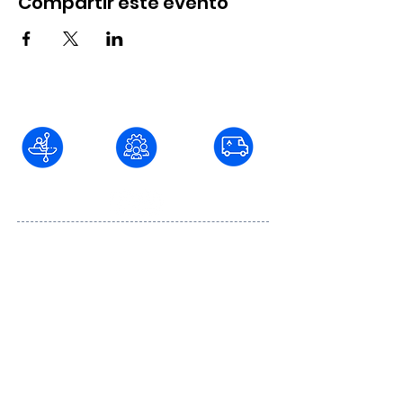
Compartir este evento
Blvd. Fundadores #736 Col. Juárez C.P.
22040, Tijuana, Baja California
baja@aventurar.mx
664
501 86 74